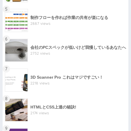
5
制作フローを作れば作業の共有が楽になる
2887 views
6
会社のPCスペックが低いけど我慢しているあなたへ
2752 views
7
3D Scanner Pro これはマジですごい！
2218 views
8
HTMLとCSS上達の秘訣!
2174 views
9