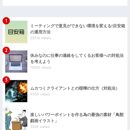
1
ミーティングで意見ができない環境を変える!目安箱
の運用方法
23316 views
2
休みなのに仕事の連絡をしてくるお客様への対処法
を考えよう
11500 views
3
ムカつくクライアントとの喧嘩の仕方（対処法）
4554 views
4
楽しいパワーポイントを作る為の最強の素材「鳥獣
戯画イラスト」
3524 views