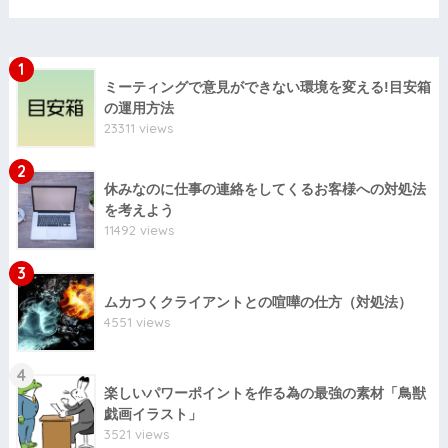
1
ミーティングで意見ができない環境を変える!目安箱
の運用方法
23311 views
2
休みなのに仕事の連絡をしてくるお客様への対処法
を考えよう
11492 views
3
ムカつくクライアントとの喧嘩の仕方（対処法）
4551 views
4
楽しいパワーポイントを作る為の最強の素材「鳥獣
戯画イラスト」
3521 views