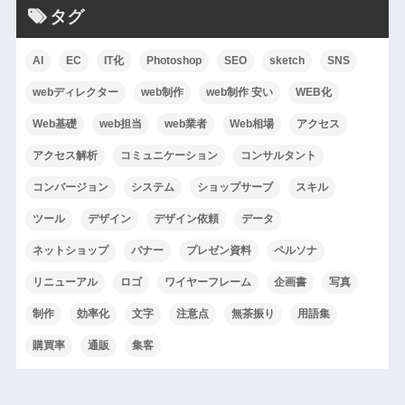
タグ
AI
EC
IT化
Photoshop
SEO
sketch
SNS
webディレクター
web制作
web制作 安い
WEB化
Web基礎
web担当
web業者
Web相場
アクセス
アクセス解析
コミュニケーション
コンサルタント
コンバージョン
システム
ショップサーブ
スキル
ツール
デザイン
デザイン依頼
データ
ネットショップ
バナー
プレゼン資料
ペルソナ
リニューアル
ロゴ
ワイヤーフレーム
企画書
写真
制作
効率化
文字
注意点
無茶振り
用語集
購買率
通販
集客