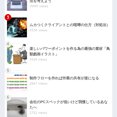
法を考えよう
11499 views
3
ムカつくクライアントとの喧嘩の仕方（対処法）
4554 views
4
楽しいパワーポイントを作る為の最強の素材「鳥
獣戯画イラスト」
3524 views
5
制作フローを作れば作業の共有が楽になる
2887 views
6
会社のPCスペックが低いけど我慢しているあな
たへ
2752 views