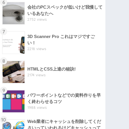
6
会社のPCスペックが低いけど我慢して
いるあなたへ
2752 views
7
3D Scanner Pro これはマジですご
い！
2218 views
8
HTMLとCSS上達の秘訣!
2174 views
9
パワーポイントなどでの資料作りを早
く終わらせるコツ
1988 views
10
Web業者にキャッシュを削除してくだ
さいっていわれるけどキャッシュって