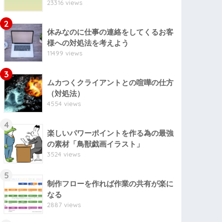
23316 views
2
休みなのに仕事の連絡をしてくるお客
様への対処法を考えよう
11499 views
3
ムカつくクライアントとの喧嘩の仕方
（対処法）
4554 views
4
楽しいパワーポイントを作る為の最強
の素材「鳥獣戯画イラスト」
3524 views
5
制作フローを作れば作業の共有が楽に
なる
2887 views