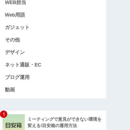
WEB担当
Web用語
ガジェット
その他
デザイン
ネット通販・EC
ブログ運用
動画
1
ミーティングで意見ができない環境を
変える!目安箱の運用方法