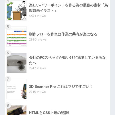
4
楽しいパワーポイントを作る為の最強の素材「鳥
獣戯画イラスト」
3521 views
5
制作フローを作れば作業の共有が楽になる
2883 views
6
会社のPCスペックが低いけど我慢しているあな
たへ
2747 views
7
3D Scanner Pro これはマジですごい！
2215 views
8
HTMLとCSS上達の秘訣!